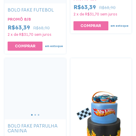
R$63,39
R$68,90
BOLO FAKE FUTEBOL
2
x
de
R$31,70
sem juros
PROMÔ 8/8
em estoque
R$63,39
R$68,90
2
x
de
R$31,70
sem juros
COMPRAR
em estoque
BOLO FAKE PATRULHA
CANINA