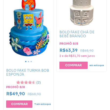
BOLO FAKE CHÁ DE
BEBÊ BRANCO
PROMÔ 8/8
R$63,39
R$68,90
2
x
de
R$31,70
sem juros
COMPRAR
em estoque
BOLO FAKE TURMA BOB
ESPONJA
(2)
PROMÔ 8/8
R$49,90
R$68,90
COMPRAR
7
em estoque