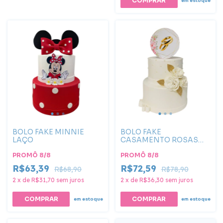
COMPRAR
em estoque
BOLO FAKE MINNIE
BOLO FAKE
LAÇO
CASAMENTO ROSAS
BRANCAS
PROMÔ 8/8
PROMÔ 8/8
R$63,39
R$72,59
R$68,90
R$78,90
2
x
de
R$31,70
sem juros
2
x
de
R$36,30
sem juros
COMPRAR
COMPRAR
em estoque
em estoque