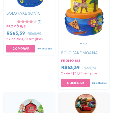
BOLO FAKE SONIC
(1)
PROMÔ 8/8
R$63,39
R$68,90
2
x
de
R$31,70
sem juros
em estoque
BOLO FAKE MOANA
PROMÔ 8/8
R$63,39
R$68,90
2
x
de
R$31,70
sem juros
COMPRAR
em estoque