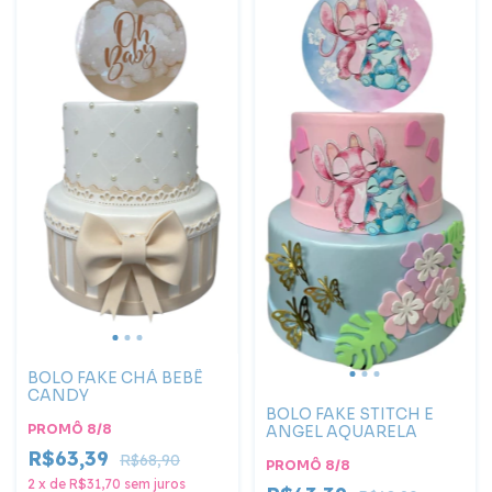
BOLO FAKE CHÁ BEBÊ
CANDY
BOLO FAKE STITCH E
PROMÔ 8/8
ANGEL AQUARELA
R$63,39
R$68,90
PROMÔ 8/8
2
x
de
R$31,70
sem juros