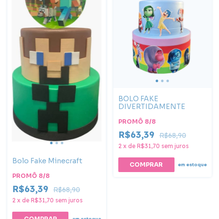
BOLO FAKE
DIVERTIDAMENTE
PROMÔ 8/8
R$63,39
R$68,90
2
x
de
R$31,70
sem juros
Bolo Fake Minecraft
em estoque
PROMÔ 8/8
R$63,39
R$68,90
2
x
de
R$31,70
sem juros
em estoque