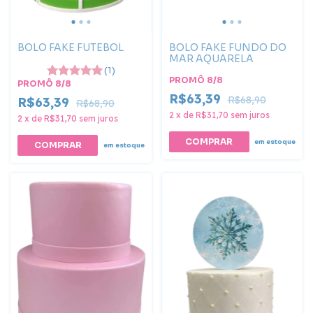
BOLO FAKE FUTEBOL
BOLO FAKE FUNDO DO
MAR AQUARELA
(1)
PROMÔ 8/8
PROMÔ 8/8
R$63,39
R$68,90
R$63,39
R$68,90
2
x
de
R$31,70
sem juros
2
x
de
R$31,70
sem juros
em estoque
em estoque