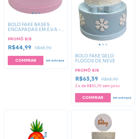
BOLO FAKE BASES
ENCAPADAS EM E.V.A - 2
ANDARES
PROMÔ 8/8
R$44,99
R$48,90
BOLO FAKE GELO
FLOCOS DE NEVE
em estoque
PROMÔ 8/8
R$63,39
R$68,90
2
x
de
R$31,70
sem juros
em estoque