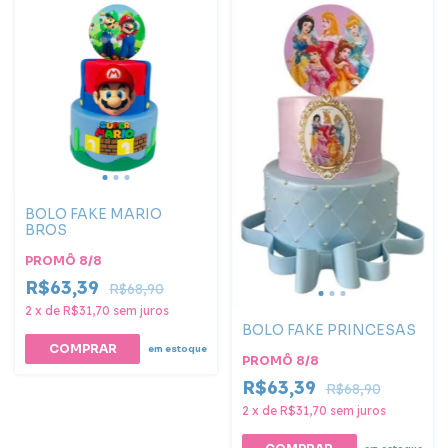
BOLO FAKE MARIO
BROS
PROMÔ 8/8
R$63,39
R$68,90
2
x
de
R$31,70
sem juros
BOLO FAKE PRINCESAS
COMPRAR
em estoque
PROMÔ 8/8
R$63,39
R$68,90
2
x
de
R$31,70
sem juros