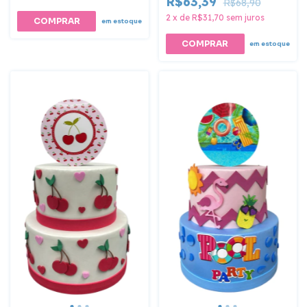
R$63,39
R$68,90
2
x
de
R$31,70
sem juros
em estoque
em estoque