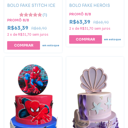
BOLO FAKE STITCH ICE
BOLO FAKE HERÓIS
PROMÔ 8/8
(1)
PROMÔ 8/8
R$63,39
R$68,90
R$63,39
R$68,90
2
x
de
R$31,70
sem juros
2
x
de
R$31,70
sem juros
COMPRAR
em estoque
COMPRAR
em estoque