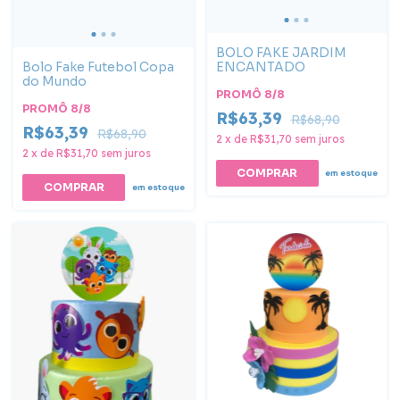
BOLO FAKE JARDIM
ENCANTADO
Bolo Fake Futebol Copa
do Mundo
PROMÔ 8/8
PROMÔ 8/8
R$63,39
R$68,90
R$63,39
R$68,90
2
x
de
R$31,70
sem juros
2
x
de
R$31,70
sem juros
COMPRAR
em estoque
COMPRAR
em estoque