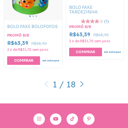
BOLO FAKE
TARDEZINHA
(1)
BOLO FAKE BOLOFOFOS
PROMÔ 8/8
R$63,39
R$68,90
PROMÔ 8/8
2
x
de
R$31,70
sem juros
R$63,39
R$68,90
2
x
de
R$31,70
sem juros
em estoque
COMPRAR
em estoque
1
/
18