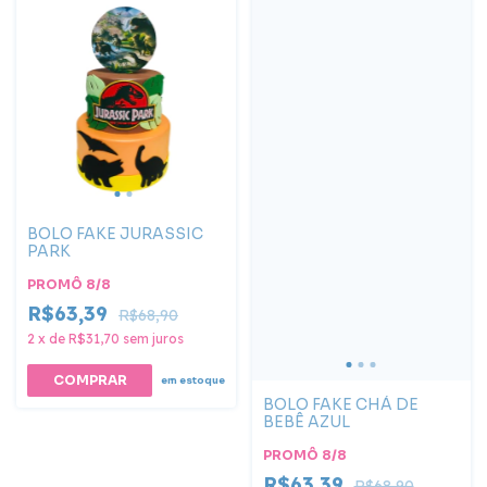
BOLO FAKE JURASSIC
PARK
PROMÔ 8/8
R$63,39
R$68,90
2
x
de
R$31,70
sem juros
COMPRAR
em estoque
BOLO FAKE CHÁ DE
BEBÊ AZUL
PROMÔ 8/8
R$63,39
R$68,90