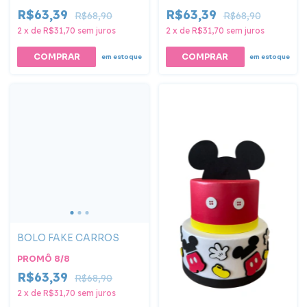
R$63,39
R$63,39
R$68,90
R$68,90
2
x
de
R$31,70
sem juros
2
x
de
R$31,70
sem juros
COMPRAR
em estoque
em estoque
BOLO FAKE CARROS
PROMÔ 8/8
R$63,39
R$68,90
2
x
de
R$31,70
sem juros