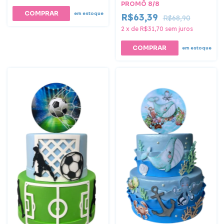
PROMÔ 8/8
COMPRAR
em estoque
R$63,39
R$68,90
2
x
de
R$31,70
sem juros
em estoque