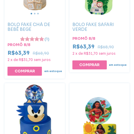
BOLO FAKE CHÁ DE
BOLO FAKE SAFARI
BEBÊ BEGE
VERDE
PROMÔ 8/8
(1)
PROMÔ 8/8
R$63,39
R$68,90
R$63,39
R$68,90
2
x
de
R$31,70
sem juros
2
x
de
R$31,70
sem juros
em estoque
COMPRAR
em estoque