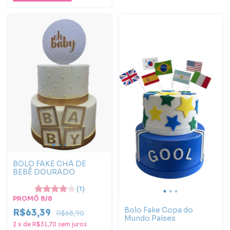
BOLO FAKE CHÁ DE
BEBÊ DOURADO
(1)
PROMÔ 8/8
Bolo Fake Copa do
R$63,39
R$68,90
Mundo Países
2
x
de
R$31,70
sem juros