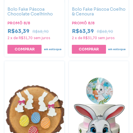
Bolo Fake Páscoa
Bolo Fake Páscoa Coelho
Chocolate Coelhinho
& Cenoura
PROMÔ 8/8
PROMÔ 8/8
R$63,39
R$63,39
R$68,90
R$68,90
2
x
de
R$31,70
sem juros
2
x
de
R$31,70
sem juros
em estoque
em estoque