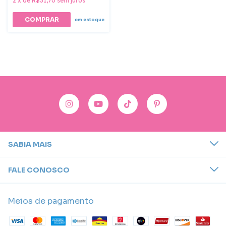
2
x
de
R$31,70
sem juros
em estoque
SABIA MAIS
FALE CONOSCO
Meios de pagamento