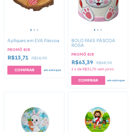
Apliques em EVA Páscoa
BOLO FAKE PÁSCOA
ROSA
PROMÔ 8/8
PROMÔ 8/8
R$13,71
R$14,90
R$63,39
R$68,90
2
x
de
R$31,70
sem juros
em estoque
em estoque