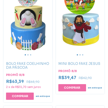
BOLO FAKE COELHINHO
MINI BOLO FAKE JESUS
DA PÁSCOA
PROMÔ 8/8
PROMÔ 8/8
R$39,47
R$42,90
R$63,39
R$68,90
2
x
de
R$31,70
sem juros
em estoque
em estoque