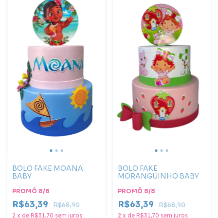
BOLO FAKE MOANA
BOLO FAKE
BABY
MORANGUINHO BABY
PROMÔ 8/8
PROMÔ 8/8
R$63,39
R$63,39
R$68,90
R$68,90
2
x
de
R$31,70
sem juros
2
x
de
R$31,70
sem juros