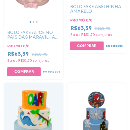
BOLO FAKE ABELHINHA
AMARELO
PROMÔ 8/8
R$63,39
R$68,90
BOLO FAKE ALICE NO
2
x
de
R$31,70
sem juros
PAÍS DAS MARAVILHAS
BABY
PROMÔ 8/8
em estoque
R$63,39
R$68,90
2
x
de
R$31,70
sem juros
COMPRAR
em estoque