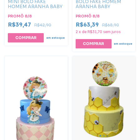
MINI BOLO FAKE
BOLO FAKE HOMEM
HOMEM ARANHA BABY
ARANHA BABY
PROMÔ 8/8
PROMÔ 8/8
R$39,47
R$63,39
R$42,90
R$68,90
2
x
de
R$31,70
sem juros
em estoque
em estoque