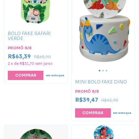
BOLO FAKE SAFARI
VERDE
PROMÔ 8/8
R$63,39
R$68,90
2
x
de
R$31,70
sem juros
em estoque
MINI BOLO FAKE DINO
PROMÔ 8/8
R$39,47
R$42,90
em estoque