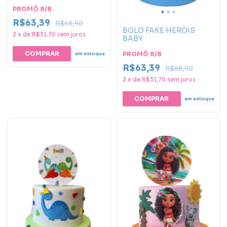
PROMÔ 8/8
R$63,39
R$68,90
BOLO FAKE HEROIS
2
x
de
R$31,70
sem juros
BABY
PROMÔ 8/8
em estoque
R$63,39
R$68,90
2
x
de
R$31,70
sem juros
COMPRAR
em estoque