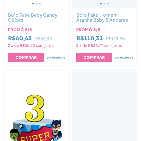
Bolo Fake Baby Candy
Bolo Fake Homem
Colors
Aranha Baby 3 Andares
PROMÔ 8/8
PROMÔ 8/8
R$60,63
R$110,31
R$65,90
R$119,90
2
x
de
R$30,32
sem juros
3
x
de
R$36,77
sem juros
em estoque
em estoque