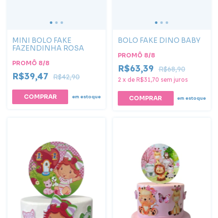
MINI BOLO FAKE
BOLO FAKE DINO BABY
FAZENDINHA ROSA
PROMÔ 8/8
PROMÔ 8/8
R$63,39
R$68,90
R$39,47
R$42,90
2
x
de
R$31,70
sem juros
em estoque
em estoque