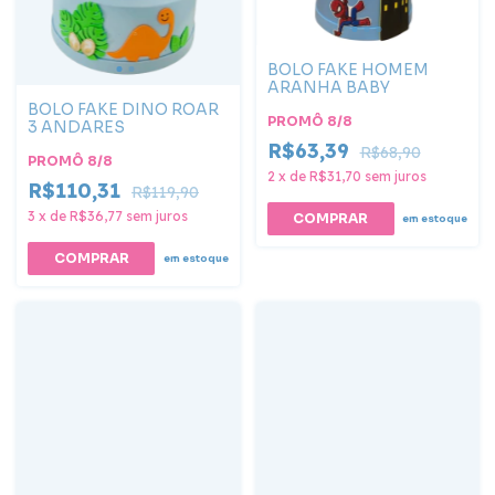
BOLO FAKE HOMEM
ARANHA BABY
BOLO FAKE DINO ROAR
PROMÔ 8/8
3 ANDARES
R$63,39
R$68,90
PROMÔ 8/8
2
x
de
R$31,70
sem juros
R$110,31
R$119,90
3
x
de
R$36,77
sem juros
COMPRAR
em estoque
COMPRAR
em estoque