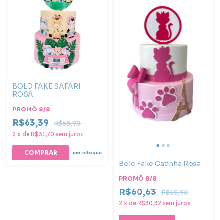
BOLO FAKE SAFARI
ROSA
PROMÔ 8/8
R$63,39
R$68,90
2
x
de
R$31,70
sem juros
COMPRAR
em estoque
Bolo Fake Gatinha Rosa
PROMÔ 8/8
R$60,63
R$65,90
2
x
de
R$30,32
sem juros