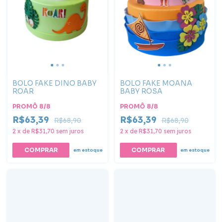
BOLO FAKE DINO BABY
BOLO FAKE MOANA
ROAR
BABY ROSA
PROMÔ 8/8
PROMÔ 8/8
R$63,39
R$63,39
R$68,90
R$68,90
2
x
de
R$31,70
sem juros
2
x
de
R$31,70
sem juros
COMPRAR
em estoque
em estoque