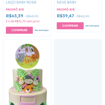
LAÇO BABY ROSA
NEVE BABY
PROMÔ 8/8
PROMÔ 8/8
R$63,39
R$39,47
R$68,90
R$42,90
2
x
de
R$31,70
sem juros
em estoque
em estoque