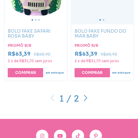
BOLO FAKE SAFARI
BOLO FAKE FUNDO DO
ROSA BABY
MAR BABY
PROMÔ 8/8
PROMÔ 8/8
R$63,39
R$63,39
R$68,90
R$68,90
2
x
de
R$31,70
sem juros
2
x
de
R$31,70
sem juros
em estoque
em estoque
1
/
2