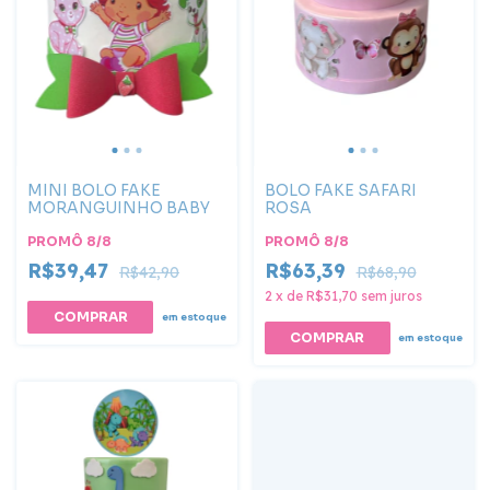
MINI BOLO FAKE
BOLO FAKE SAFARI
MORANGUINHO BABY
ROSA
PROMÔ 8/8
PROMÔ 8/8
R$39,47
R$63,39
R$42,90
R$68,90
2
x
de
R$31,70
sem juros
em estoque
em estoque