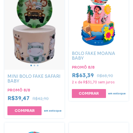
BOLO FAKE MOANA
BABY
PROMÔ 8/8
R$63,39
R$68,90
MINI BOLO FAKE SAFARI
BABY
2
x
de
R$31,70
sem juros
PROMÔ 8/8
COMPRAR
em estoque
R$39,47
R$42,90
em estoque