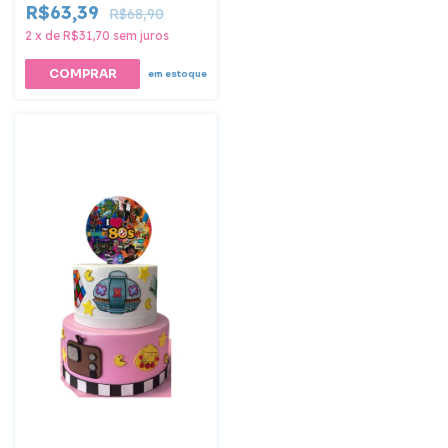
R$63,39
R$68,90
2
x
de
R$31,70
sem juros
em estoque