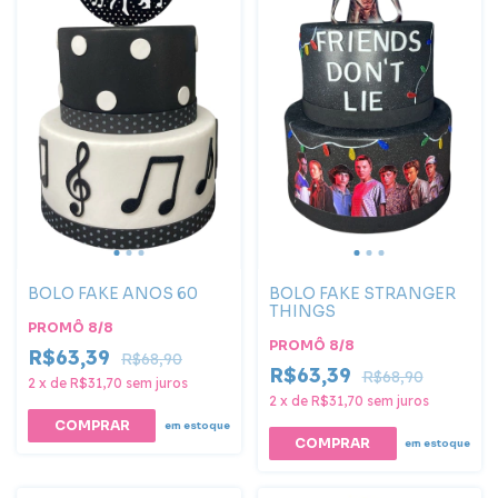
BOLO FAKE ANOS 60
BOLO FAKE STRANGER
THINGS
PROMÔ 8/8
PROMÔ 8/8
R$63,39
R$68,90
R$63,39
R$68,90
2
x
de
R$31,70
sem juros
2
x
de
R$31,70
sem juros
em estoque
em estoque