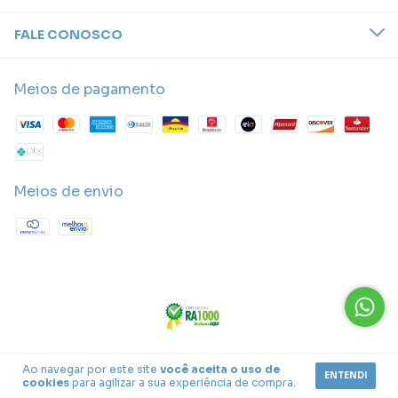
FALE CONOSCO
Meios de pagamento
Meios de envio
Ao navegar por este site
você aceita o uso de
ENTENDI
cookies
para agilizar a sua experiência de compra.
Copyright Catavento Festas - 43598392000145 - 2026. Todos os
direitos reservados.