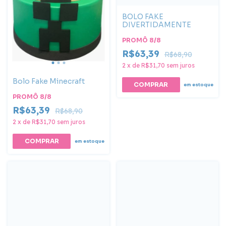
BOLO FAKE
DIVERTIDAMENTE
PROMÔ 8/8
R$63,39
R$68,90
2
x
de
R$31,70
sem juros
Bolo Fake Minecraft
em estoque
PROMÔ 8/8
R$63,39
R$68,90
2
x
de
R$31,70
sem juros
em estoque