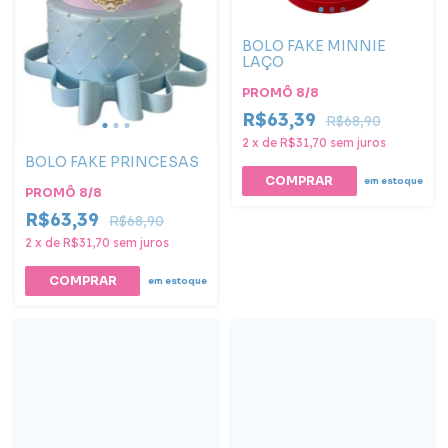
BOLO FAKE MINNIE
LAÇO
PROMÔ 8/8
R$63,39
R$68,90
2
x
de
R$31,70
sem juros
BOLO FAKE PRINCESAS
COMPRAR
em estoque
PROMÔ 8/8
R$63,39
R$68,90
2
x
de
R$31,70
sem juros
COMPRAR
em estoque