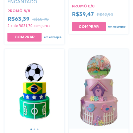
ENCANTADO
BORBOLETAS
PROMÔ 8/8
PROMÔ 8/8
R$39,47
R$42,90
R$63,39
R$68,90
2
x
de
R$31,70
sem juros
em estoque
em estoque