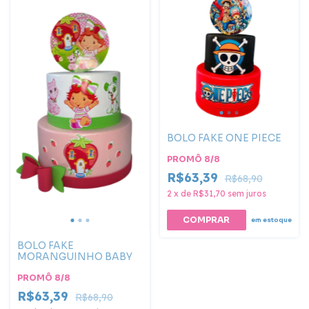
BOLO FAKE ONE PIECE
PROMÔ 8/8
R$63,39
R$68,90
2
x
de
R$31,70
sem juros
COMPRAR
em estoque
BOLO FAKE
MORANGUINHO BABY
PROMÔ 8/8
R$63,39
R$68,90