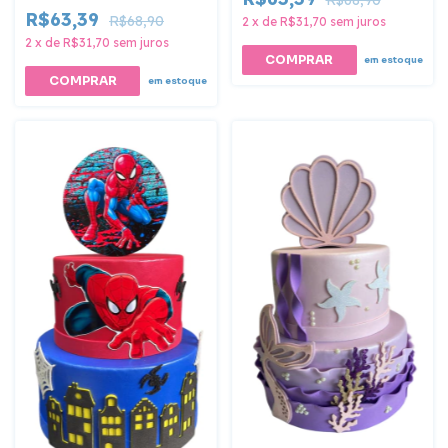
R$68,90
R$63,39
R$68,90
2
x
de
R$31,70
sem juros
2
x
de
R$31,70
sem juros
COMPRAR
em estoque
COMPRAR
em estoque