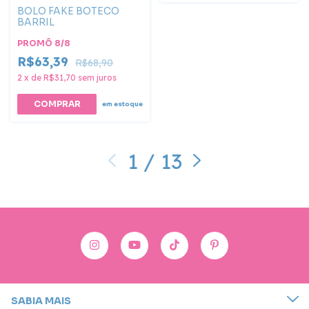
BOLO FAKE BOTECO
BARRIL
PROMÔ 8/8
R$63,39
R$68,90
2
x
de
R$31,70
sem juros
COMPRAR
em estoque
1
/
13
SABIA MAIS