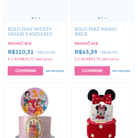
BOLO FAKE MICKEY
BOLO FAKE MARIO
SAFARI 3 ANDARES
BROS
PROMÔ 8/8
PROMÔ 8/8
R$110,31
R$63,39
R$119,90
R$68,90
3
x
de
R$36,77
sem juros
2
x
de
R$31,70
sem juros
COMPRAR
COMPRAR
em estoque
em estoque