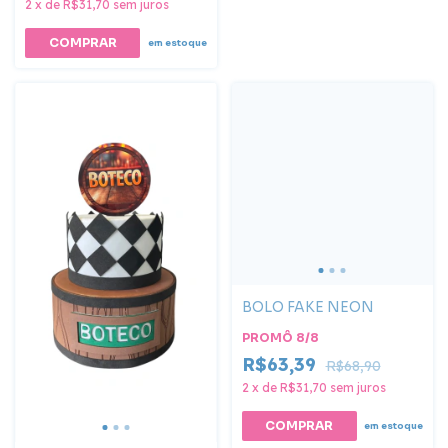
2
x
de
R$31,70
sem juros
em estoque
BOLO FAKE NEON
PROMÔ 8/8
R$63,39
R$68,90
2
x
de
R$31,70
sem juros
COMPRAR
em estoque