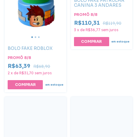
BOLO FAKE PATRULHA
CANINA 3 ANDARES
PROMÔ 8/8
R$110,31
R$119,90
3
x
de
R$36,77
sem juros
em estoque
BOLO FAKE ROBLOX
PROMÔ 8/8
R$63,39
R$68,90
2
x
de
R$31,70
sem juros
COMPRAR
em estoque