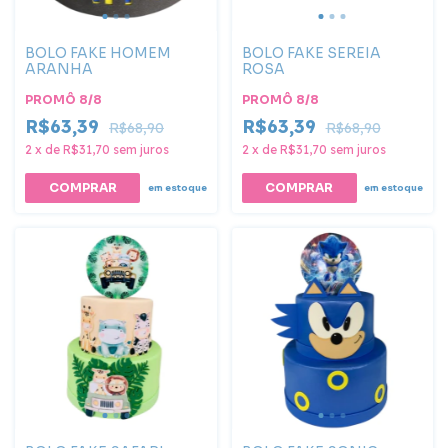
BOLO FAKE HOMEM
BOLO FAKE SEREIA
ARANHA
ROSA
PROMÔ 8/8
PROMÔ 8/8
R$63,39
R$63,39
R$68,90
R$68,90
2
x
de
R$31,70
sem juros
2
x
de
R$31,70
sem juros
COMPRAR
em estoque
em estoque