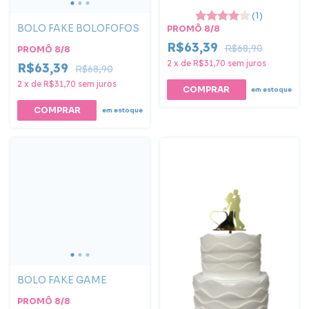
(1)
BOLO FAKE BOLOFOFOS
PROMÔ 8/8
R$63,39
R$68,90
PROMÔ 8/8
2
x
de
R$31,70
sem juros
R$63,39
R$68,90
2
x
de
R$31,70
sem juros
em estoque
COMPRAR
em estoque
BOLO FAKE GAME
PROMÔ 8/8