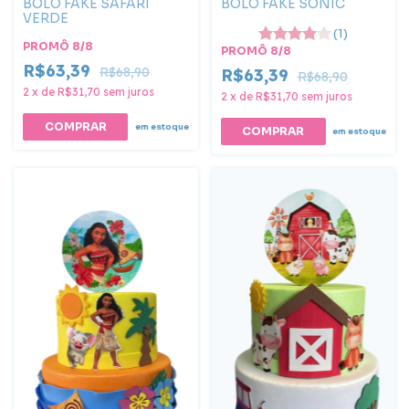
BOLO FAKE SAFARI
BOLO FAKE SONIC
VERDE
(1)
PROMÔ 8/8
PROMÔ 8/8
R$63,39
R$68,90
R$63,39
R$68,90
2
x
de
R$31,70
sem juros
2
x
de
R$31,70
sem juros
em estoque
em estoque