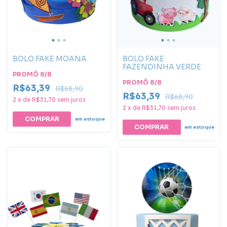
BOLO FAKE MOANA
BOLO FAKE
FAZENDINHA VERDE
PROMÔ 8/8
PROMÔ 8/8
R$63,39
R$68,90
R$63,39
R$68,90
2
x
de
R$31,70
sem juros
2
x
de
R$31,70
sem juros
COMPRAR
em estoque
em estoque