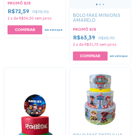
PROMÔ 8/8
R$72,59
R$78,90
BOLO FAKE MINIONS
2
x
de
R$36,30
sem juros
AMARELO
PROMÔ 8/8
COMPRAR
em estoque
R$63,39
R$68,90
2
x
de
R$31,70
sem juros
COMPRAR
em estoque