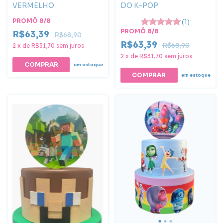
VERMELHO
DO K-POP
PROMÔ 8/8
(1)
PROMÔ 8/8
R$63,39
R$68,90
R$63,39
R$68,90
2
x
de
R$31,70
sem juros
2
x
de
R$31,70
sem juros
COMPRAR
em estoque
em estoque