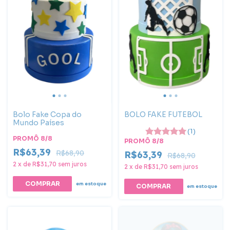
Bolo Fake Copa do
BOLO FAKE FUTEBOL
Mundo Países
(1)
PROMÔ 8/8
PROMÔ 8/8
R$63,39
R$68,90
R$63,39
R$68,90
2
x
de
R$31,70
sem juros
2
x
de
R$31,70
sem juros
em estoque
em estoque