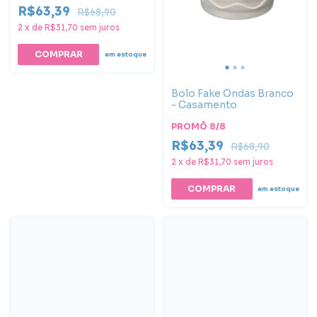
R$63,39
R$68,90
2
x
de
R$31,70
sem juros
em estoque
Bolo Fake Ondas Branco
- Casamento
PROMÔ 8/8
R$63,39
R$68,90
2
x
de
R$31,70
sem juros
em estoque